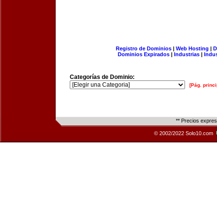
Registro de Dominios
|
Web Hosting
|
D
Dominios Expirados
|
Industrias
|
Indu
Categorías de Dominio:
[Pág. princi
** Precios expre
© 2002/2022 Solo10.com