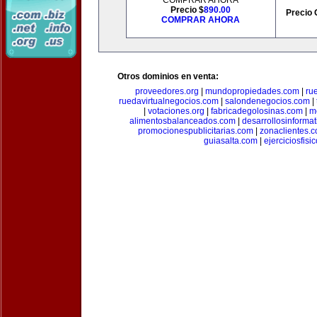
COMPRAR AHORA
Precio $
890.00
Precio 
COMPRAR AHORA
Otros dominios en venta:
proveedores.org
|
mundopropiedades.com
|
ru
ruedavirtualnegocios.com
|
salondenegocios.com
|
|
votaciones.org
|
fabricadegolosinas.com
|
m
alimentosbalanceados.com
|
desarrollosinforma
promocionespublicitarias.com
|
zonaclientes.
guiasalta.com
|
ejerciciosfisi