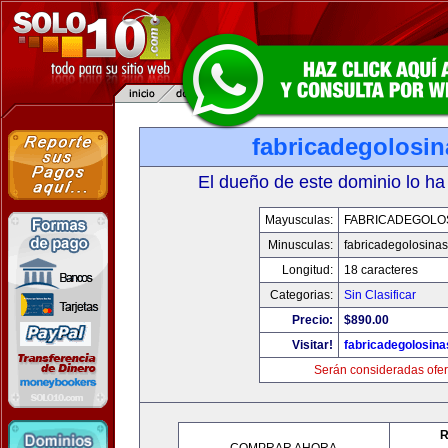
fabricadegolosi
El dueño de este dominio lo ha
Mayusculas:
FABRICADEGOLO
Minusculas:
fabricadegolosina
Longitud:
18 caracteres
Categorias:
Sin Clasificar
Precio:
$890.00
Visitar!
fabricadegolosin
Serán consideradas ofer
R