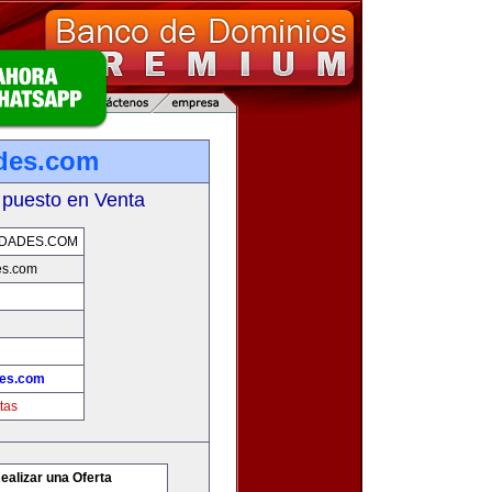
des.com
 puesto en Venta
DADES.COM
es.com
es.com
tas
ealizar una Oferta