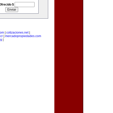
Ofrecido $
com
|
cotizaciones.net
|
cr
|
mercadopropiedades.com
rg
|