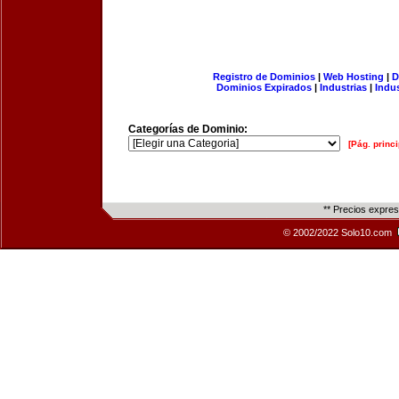
Registro de Dominios
|
Web Hosting
|
D
Dominios Expirados
|
Industrias
|
Indu
Categorías de Dominio:
[Pág. princi
** Precios expre
© 2002/2022 Solo10.com