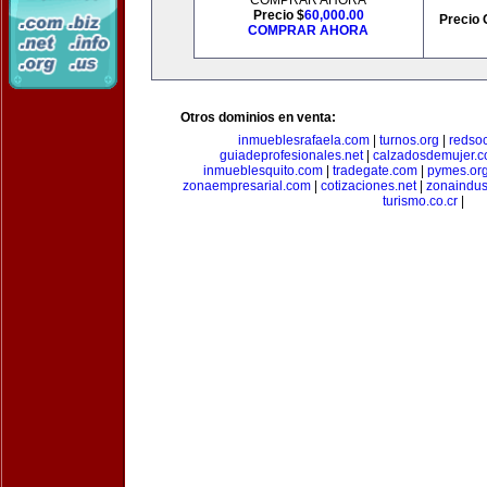
COMPRAR AHORA
Precio $
60,000.00
Precio 
COMPRAR AHORA
Otros dominios en venta:
inmueblesrafaela.com
|
turnos.org
|
redso
guiadeprofesionales.net
|
calzadosdemujer.
inmueblesquito.com
|
tradegate.com
|
pymes.or
zonaempresarial.com
|
cotizaciones.net
|
zonaindus
turismo.co.cr
|