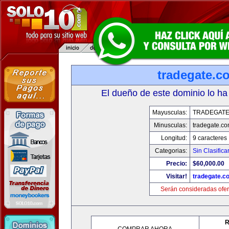
tradegate.c
El dueño de este dominio lo ha
Mayusculas:
TRADEGAT
Minusculas:
tradegate.c
Longitud:
9 caracteres
Categorias:
Sin Clasifica
Precio:
$60,000.00
Visitar!
tradegate.c
Serán consideradas ofer
R