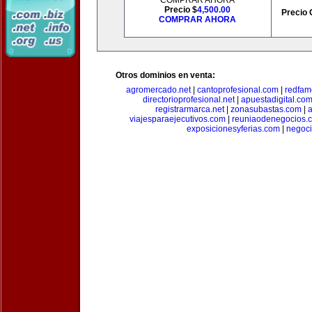
COMPRAR AHORA
Precio $
4,500.00
Precio 
COMPRAR AHORA
Otros dominios en venta:
agromercado.net
|
cantoprofesional.com
|
redfam
directorioprofesional.net
|
apuestadigital.co
registrarmarca.net
|
zonasubastas.com
|
a
viajesparaejecutivos.com
|
reuniaodenegocios.
exposicionesyferias.com
|
negoc