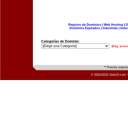
Registro de Dominios
|
Web Hosting
|
D
Dominios Expirados
|
Industrias
|
Indu
Categorías de Dominio:
[Pág. princi
** Precios expre
© 2002/2022 Solo10.com