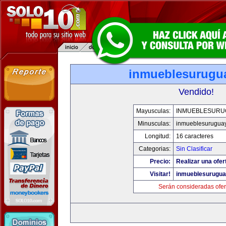
inmueblesurugu
Vendido!
Mayusculas:
INMUEBLESURU
Minusculas:
inmueblesurugua
Longitud:
16 caracteres
Categorias:
Sin Clasificar
Precio:
Realizar una ofer
Visitar!
inmueblesurugu
Serán consideradas ofer