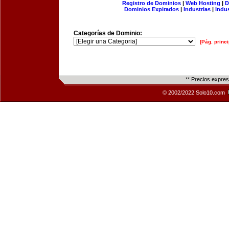
Registro de Dominios
|
Web Hosting
|
D
Dominios Expirados
|
Industrias
|
Indu
Categorías de Dominio:
[Pág. princi
** Precios expre
© 2002/2022 Solo10.com