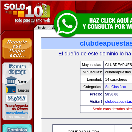
clubdeapuesta
El dueño de este dominio lo ha
Mayusculas:
CLUBDEAPUES
Minusculas:
clubdeapuestas
Longitud:
14 caracteres
Categorias:
Sin Clasificar
Precio:
$850.00
Visitar!
clubdeapuesta
Serán consideradas ofer
R