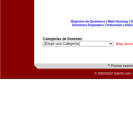
Registro de Dominios
|
Web Hosting
|
D
Dominios Expirados
|
Industrias
|
Indu
Categorías de Dominio:
[Pág. princi
** Precios expre
© 2002/2022 Solo10.com