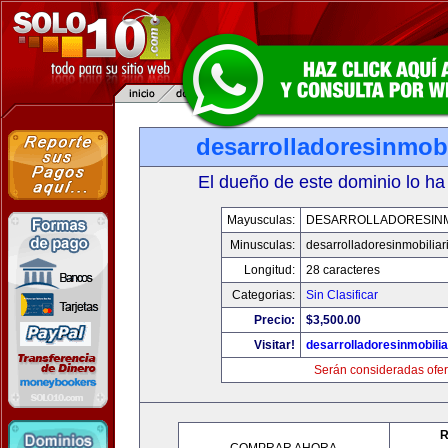
desarrolladoresinmob
El dueño de este dominio lo ha
Mayusculas:
DESARROLLADORESINM
Minusculas:
desarrolladoresinmobilia
Longitud:
28 caracteres
Categorias:
Sin Clasificar
Precio:
$3,500.00
Visitar!
desarrolladoresinmobili
Serán consideradas ofer
R