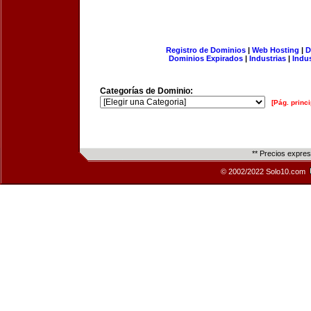
Registro de Dominios
|
Web Hosting
|
D
Dominios Expirados
|
Industrias
|
Indu
Categorías de Dominio:
[Pág. princi
** Precios expre
© 2002/2022 Solo10.com