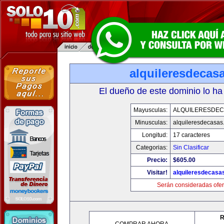
alquileresdecas
El dueño de este dominio lo ha
Mayusculas:
ALQUILERESDE
Minusculas:
alquileresdecasas
Longitud:
17 caracteres
Categorias:
Sin Clasificar
Precio:
$605.00
Visitar!
alquileresdecasa
Serán consideradas ofer
R