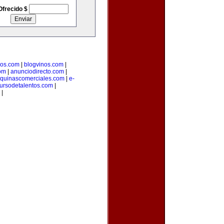
Ofrecido $
ios.com
|
blogvinos.com
|
om
|
anunciodirecto.com
|
quinascomerciales.com
|
e-
ursodetalentos.com
|
|