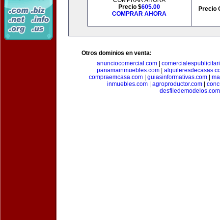
COMPRAR AHORA
Precio $
605.00
Precio 
COMPRAR AHORA
Otros dominios en venta:
anunciocomercial.com
|
comercialespublicitar
panamainmuebles.com
|
alquileresdecasas.c
compraemcasa.com
|
guiasinformativas.com
|
ma
inmuebles.com
|
agroproductor.com
|
conc
desfiledemodelos.com