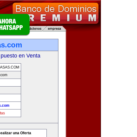
as.com
 puesto en Venta
CASAS.COM
.com
s.com
tas
ealizar una Oferta