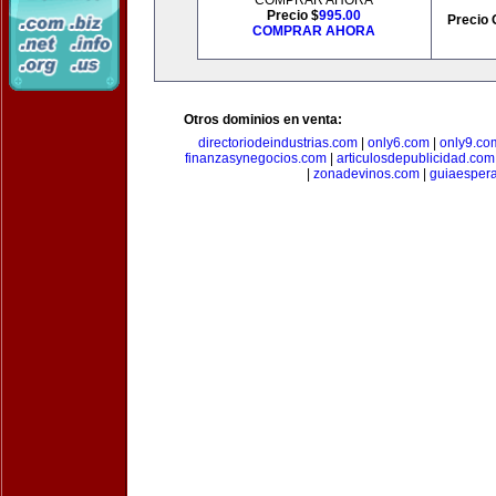
COMPRAR AHORA
Precio $
995.00
Precio 
COMPRAR AHORA
Otros dominios en venta:
directoriodeindustrias.com
|
only6.com
|
only9.co
finanzasynegocios.com
|
articulosdepublicidad.com
|
zonadevinos.com
|
guiaesper