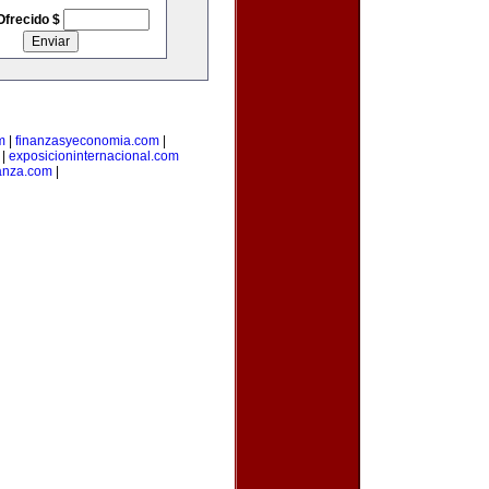
Ofrecido $
m
|
finanzasyeconomia.com
|
|
exposicioninternacional.com
anza.com
|