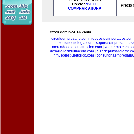
COMPRAR AHORA
Precio $
950.00
Precio 
COMPRAR AHORA
Otros dominios en venta:
circuloempresario.com
|
repuestosimportados.com
sectortecnologia.com
|
segurosempresariales
mercadodelaconstruccion.com
|
zonainmo.com
|
a
desarrollosmultimedia.com
|
guiadepuntadeleste.c
inmueblespuertorico.com
|
consultoriaempresaria