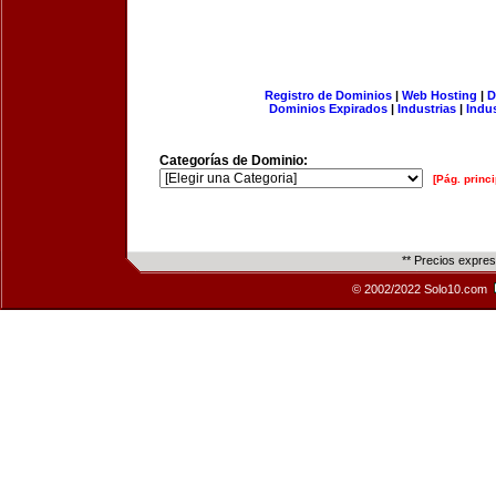
Registro de Dominios
|
Web Hosting
|
D
Dominios Expirados
|
Industrias
|
Indu
Categorías de Dominio:
[Pág. princi
** Precios expre
© 2002/2022 Solo10.com