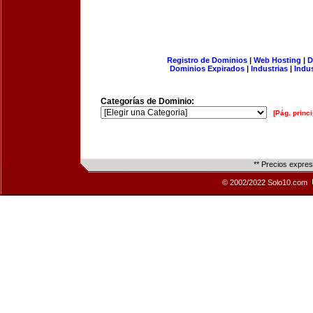
Registro de Dominios
|
Web Hosting
|
D
Dominios Expirados
|
Industrias
|
Indu
Categorías de Dominio:
[Pág. princi
** Precios expre
© 2002/2022 Solo10.com