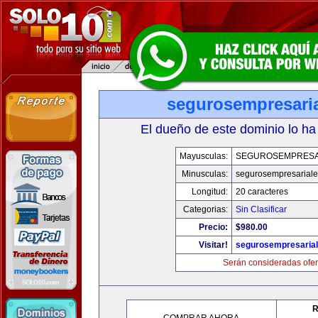
segurosempresari
El dueño de este dominio lo ha
Mayusculas:
SEGUROSEMPRESA
Minusculas:
segurosempresarial
Longitud:
20 caracteres
Categorias:
Sin Clasificar
Precio:
$980.00
Visitar!
segurosempresaria
Serán consideradas ofer
R