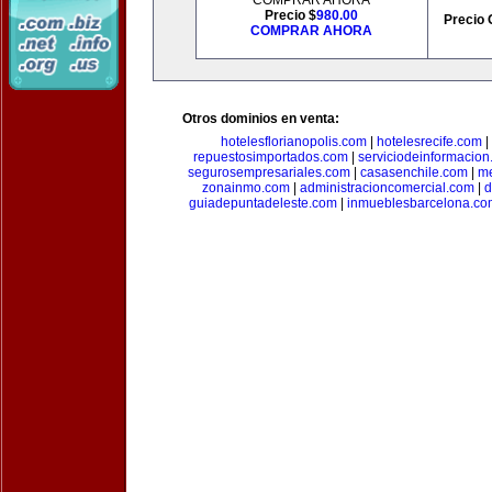
COMPRAR AHORA
Precio $
980.00
Precio 
COMPRAR AHORA
Otros dominios en venta:
hotelesflorianopolis.com
|
hotelesrecife.com
|
repuestosimportados.com
|
serviciodeinformacio
segurosempresariales.com
|
casasenchile.com
|
me
zonainmo.com
|
administracioncomercial.com
|
d
guiadepuntadeleste.com
|
inmueblesbarcelona.co