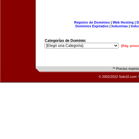
Registro de Dominios
|
Web Hosting
|
D
Dominios Expirados
|
Industrias
|
Indu
Categorías de Dominio:
[Pág. princi
** Precios expre
© 2002/2022 Solo10.com