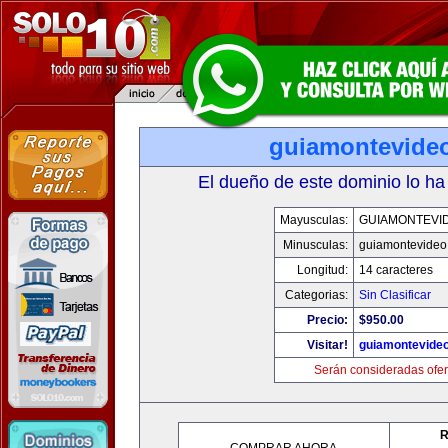
guiamontevide
El dueño de este dominio lo ha
Mayusculas:
GUIAMONTEVI
Minusculas:
guiamontevideo
Longitud:
14 caracteres
Categorias:
Sin Clasificar
Precio:
$950.00
Visitar!
guiamontevide
Serán consideradas ofer
R