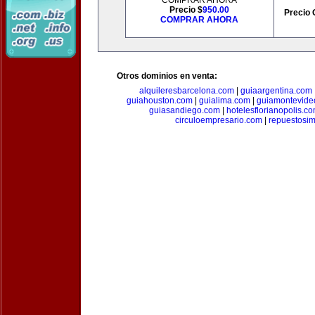
COMPRAR AHORA
Precio $
950.00
Precio 
COMPRAR AHORA
Otros dominios en venta:
alquileresbarcelona.com
|
guiaargentina.com
guiahouston.com
|
guialima.com
|
guiamontevide
guiasandiego.com
|
hotelesflorianopolis.c
circuloempresario.com
|
repuestosi