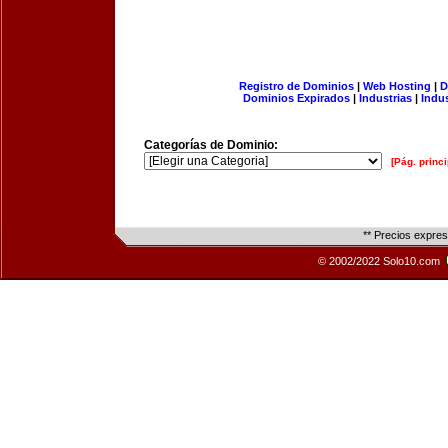
Registro de Dominios
|
Web Hosting
|
D
Dominios Expirados
|
Industrias
|
Indu
Categorías de Dominio:
[Pág. princi
** Precios expre
© 2002/2022 Solo10.com