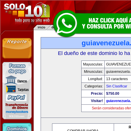
guiavenezuela
El dueño de este dominio lo ha
Mayusculas:
GUIAVENEZUE
Minusculas:
guiavenezuela
Longitud:
13 caracteres
Categorias:
Sin Clasificar
Precio:
$750.00
Visitar!
guiavenezuela
Serán consideradas ofer
R