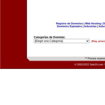
Registro de Dominios
|
Web Hosting
|
D
Dominios Expirados
|
Industrias
|
Indu
Categorías de Dominio:
[Pág. princi
** Precios expre
© 2002/2022 Solo10.com