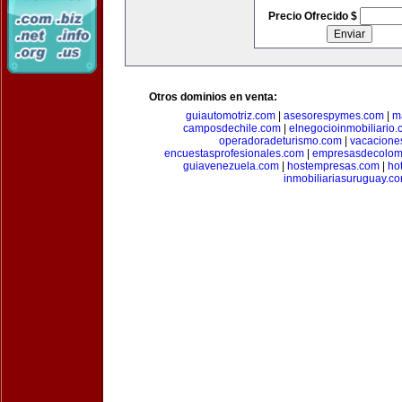
Precio Ofrecido $
Otros dominios en venta:
guiautomotriz.com
|
asesorespymes.com
|
m
camposdechile.com
|
elnegocioinmobiliario
operadoradeturismo.com
|
vacacione
encuestasprofesionales.com
|
empresasdecolom
guiavenezuela.com
|
hostempresas.com
|
ho
inmobiliariasuruguay.c