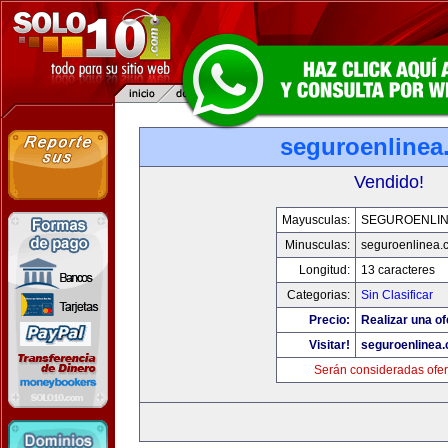
seguroenlinea
Vendido!
Mayusculas:
SEGUROENLI
Minusculas:
seguroenlinea.
Longitud:
13 caracteres
Categorias:
Sin Clasificar
Precio:
Realizar una of
Visitar!
seguroenlinea
Serán consideradas ofer