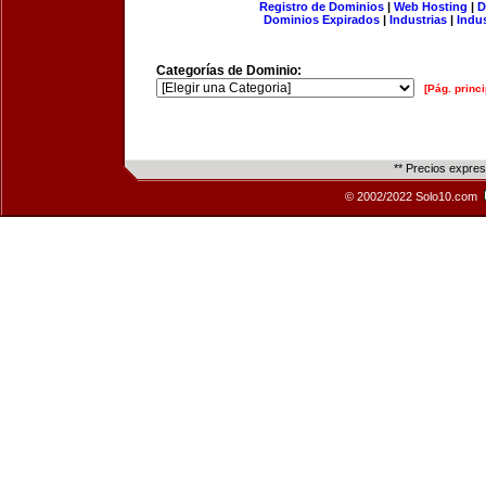
Registro de Dominios
|
Web Hosting
|
D
Dominios Expirados
|
Industrias
|
Indu
Categorías de Dominio:
[Pág. princi
** Precios expre
© 2002/2022 Solo10.com