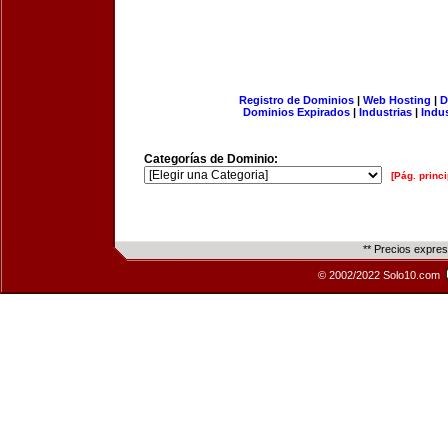
Registro de Dominios
|
Web Hosting
|
D
Dominios Expirados
|
Industrias
|
Indu
Categorías de Dominio:
[Pág. princi
** Precios expre
© 2002/2022 Solo10.com