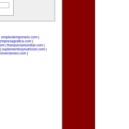
|
empleotemporario.com
|
empresagrafica.com
|
com
|
franquiciamundial.com
|
|
suplementosynutricion.com
|
einversiones.com
|