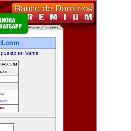
ad.com
 puesto en Venta
EDAD.COM
.com
ta!
d.com
tas