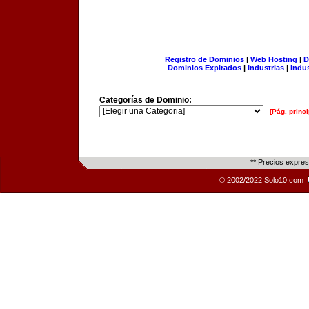
Registro de Dominios
|
Web Hosting
|
D
Dominios Expirados
|
Industrias
|
Indu
Categorías de Dominio:
[Pág. princi
** Precios expre
© 2002/2022 Solo10.com