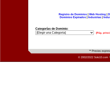
Registro de Dominios
|
Web Hosting
|
D
Dominios Expirados
|
Industrias
|
Indu
Categorías de Dominio:
[Pág. princi
** Precios expre
© 2002/2022 Solo10.com