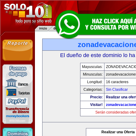
zonadevacacion
El dueño de este dominio lo ha
Mayusculas:
ZONADEVACACI
Minusculas:
zonadevacacione
Longitud:
16 caracteres
Categorias:
Sin Clasificar
Precio:
Realizar una ofer
Visitar!
zonadevacacion
Serán consideradas ofer
Realizar una Oferta