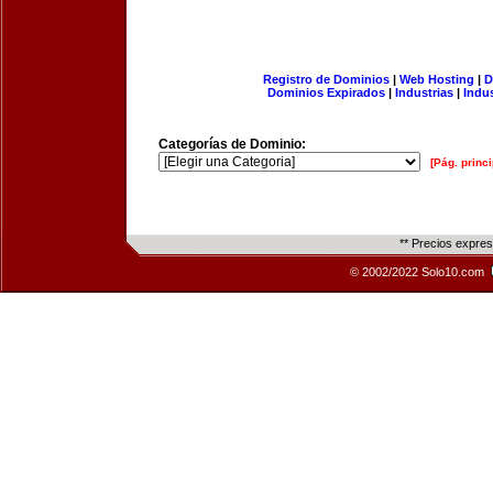
Registro de Dominios
|
Web Hosting
|
D
Dominios Expirados
|
Industrias
|
Indu
Categorías de Dominio:
[Pág. princi
** Precios expre
© 2002/2022 Solo10.com