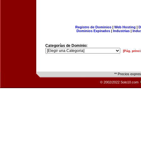
Registro de Dominios
|
Web Hosting
|
D
Dominios Expirados
|
Industrias
|
Indu
Categorías de Dominio:
[Pág. princi
** Precios expre
© 2002/2022 Solo10.com