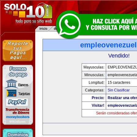
empleovenezue
Vendido!
Mayusculas:
EMPLEOVENEZ
Minusculas:
empleovenezuel
Longitud:
15 caracteres
Categorias:
Sin Clasificar
Precio:
Realizar una ofer
Visitar!
empleovenezuel
Serán consideradas ofer