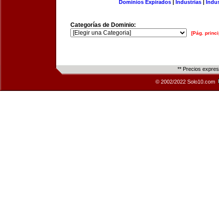
Dominios Expirados
|
Industrias
|
Indu
Categorías de Dominio:
[Pág. princi
** Precios expre
© 2002/2022 Solo10.com