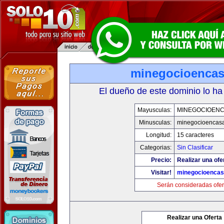
minegocioenca
El dueño de este dominio lo ha
Mayusculas:
MINEGOCIOEN
Minusculas:
minegocioencas
Longitud:
15 caracteres
Categorias:
Sin Clasificar
Precio:
Realizar una ofe
Visitar!
minegocioenca
Serán consideradas ofer
Realizar una Oferta