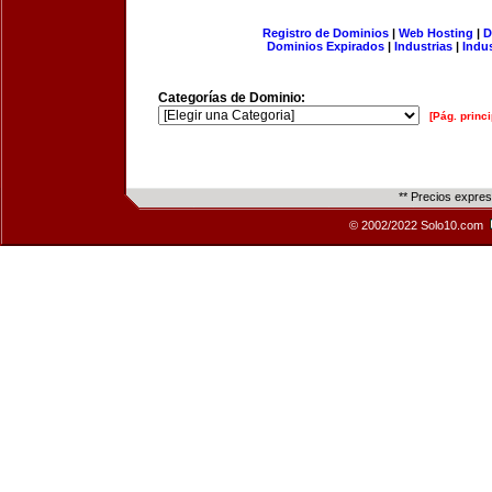
Registro de Dominios
|
Web Hosting
|
D
Dominios Expirados
|
Industrias
|
Indu
Categorías de Dominio:
[Pág. princi
** Precios expre
© 2002/2022 Solo10.com