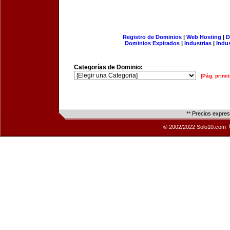
Registro de Dominios
|
Web Hosting
|
D
Dominios Expirados
|
Industrias
|
Indu
Categorías de Dominio:
[Pág. princi
** Precios expre
© 2002/2022 Solo10.com