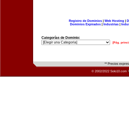
Registro de Dominios
|
Web Hosting
|
D
Dominios Expirados
|
Industrias
|
Indu
Categorías de Dominio:
[Pág. princi
** Precios expre
© 2002/2022 Solo10.com