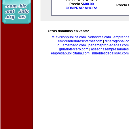
COMPRAR AHORA
Precio $
600.00
Precio 
COMPRAR AHORA
Otros dominios en venta:
televisionpublica.com
|
venecitas.com
|
emprende
emprendedoresinternet.com
|
dineroglobal.c
guiamercado.com
|
panamapropiedades.com
guiariotercero.com
|
asesoriasempresariale
empresapublicitaria.com
|
mueblesdecalidad.com