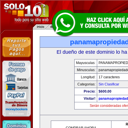
panamapropieda
El dueño de este dominio lo ha
Mayusculas:
PANAMAPROPIE
Minusculas:
panamapropiedad
Longitud:
17 caracteres
Categorias:
Sin Clasificar
Precio:
$600.00
Visitar!
panamapropieda
Serán consideradas ofer
R