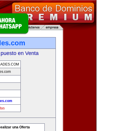
des.com
 puesto en Venta
DADES.COM
es.com
des.com
tas
ealizar una Oferta