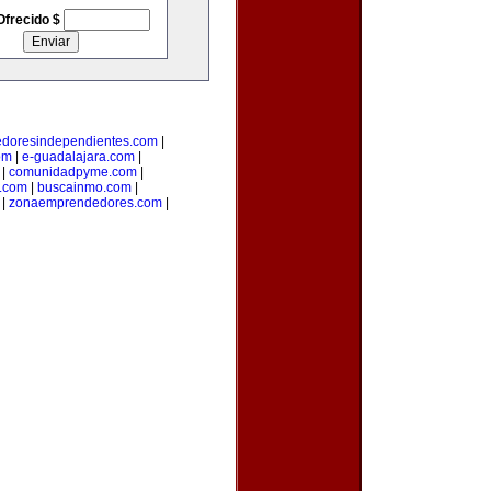
Ofrecido $
doresindependientes.com
|
om
|
e-guadalajara.com
|
|
comunidadpyme.com
|
s.com
|
buscainmo.com
|
|
zonaemprendedores.com
|