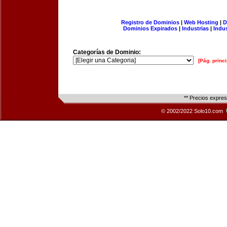
Registro de Dominios
|
Web Hosting
|
D
Dominios Expirados
|
Industrias
|
Indu
Categorías de Dominio:
[Pág. princi
** Precios expre
© 2002/2022 Solo10.com