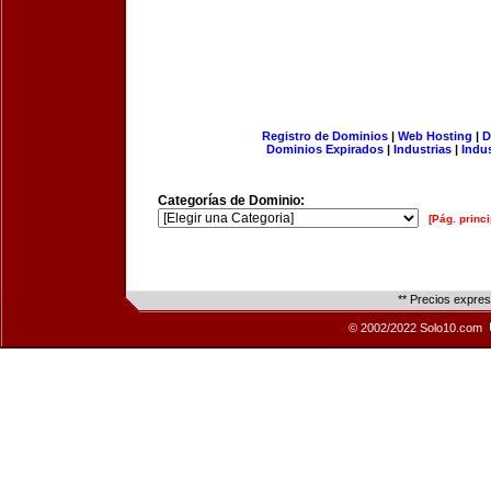
Registro de Dominios
|
Web Hosting
|
D
Dominios Expirados
|
Industrias
|
Indu
Categorías de Dominio:
[Pág. princi
** Precios expre
© 2002/2022 Solo10.com