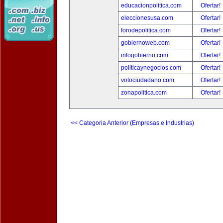
educacionpolitica.com
Ofertar!
eleccionesusa.com
Ofertar!
forodepolitica.com
Ofertar!
gobiernoweb.com
Ofertar!
infogobierno.com
Ofertar!
politicaynegocios.com
Ofertar!
votociudadano.com
Ofertar!
zonapolitica.com
Ofertar!
<< Categoria Anterior (Empresas e Industrias)